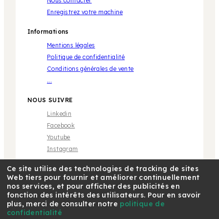
Nous contacter
Enregistrez votre machine
Informations
Mentions légales
Politique de confidentialité
Conditions générales de vente
...
NOUS SUIVRE
Linkedin
Facebook
Youtube
Instagram
Ce site utilise des technologies de tracking de sites
Web tiers pour fournir et améliorer continuellement
nos services, et pour afficher des publicités en
fonction des intérêts des utilisateurs. Pour en savoir
plus, merci de consulter notre
politique de
* Marque propriété de tiers sans aucune relation avec
Café Royal Pro SAS | © 2018 Café Royal
confidentialité