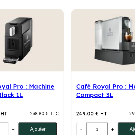
yal Pro : Machine
Café Royal Pro : M
lack 1L
Compact 3L
 HT
249.00 € HT
238.80 € TTC
29
+
-
+
Ajouter
Aj