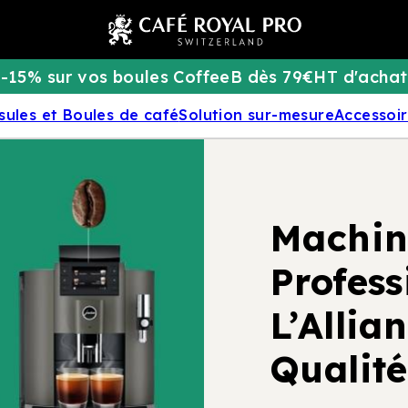
-15% sur vos boules CoffeeB dès 79€HT d'achat
sules et Boules de café
Solution sur-mesure
Accessoi
Machin
Profess
L’Allia
Qualité