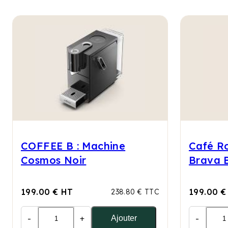
COFFEE B : Machine
Café Ro
Cosmos Noir
Brava B
199.00 € HT
199.00 €
238.80 € TTC
-
+
-
Ajouter