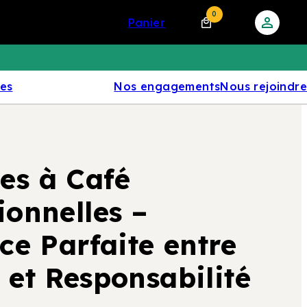
0
panier
res
Nos engagements
Nous rejoindre
es à Café
ionnelles –
nce Parfaite entre
 et Responsabilité