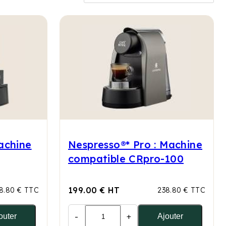
achine
Nespresso®* Pro : Machine
compatible CRpro-100
199.00 € HT
8.80 € TTC
238.80 € TTC
-
+
outer
Ajouter