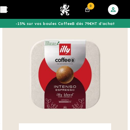
0
-15% sur vos boules CoffeeB dès 79€HT d'achat