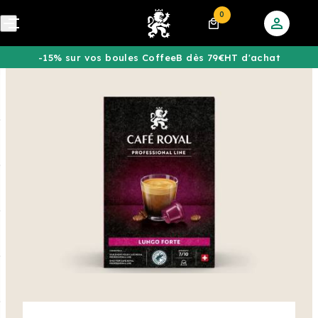
0
-15% sur vos boules CoffeeB dès 79€HT d'achat